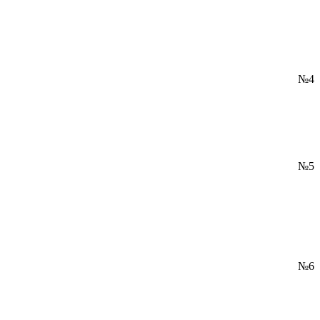
№4
№5
№6