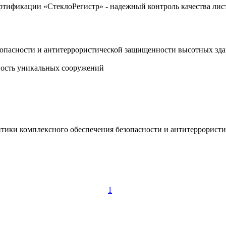
ертификации «СтеклоРегистр» - надежный контроль качества лис
зопасности и антитеррористической защищенности высотных зд
сность уникальных сооружений
итики комплексного обеспечения безопасности и антитеррорист
1