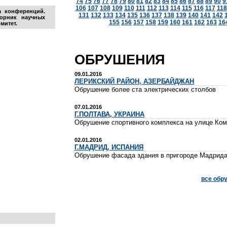
74
75
76
77
78
79
80
81
82
83
84
85
86
87
88
89
90
9
106
107
108
109
110
111
112
113
114
115
116
117
118
а конференций
.
131
132
133
134
135
136
137
138
139
140
141
142
орник научных
155
156
157
158
159
160
161
162
163
16
митет
.
ОБРУШЕНИЯ
09.01.2016
ЛЕРИКСКИЙ РАЙОН, АЗЕРБАЙДЖАН
Обрушение более ста электрических столбов
07.01.2016
Г.ПОЛТАВА, УКРАИНА
Обрушение спортивного комплекса на улице Ко
02.01.2016
Г.МАДРИД, ИСПАНИЯ
Обрушение фасада здания в пригороде Мадрид
все обр
ОСТИ И
ПАРТНЕРЫ