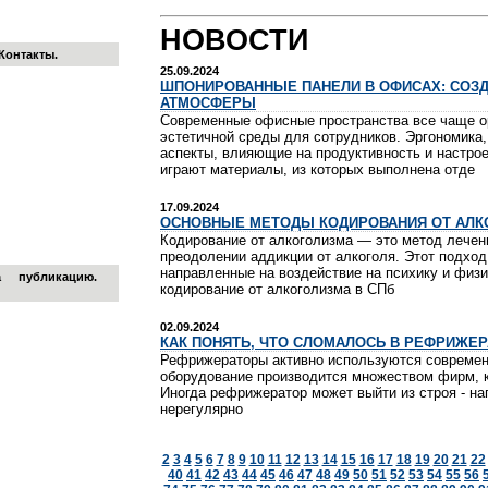
Блог
Шаблон
НОВОСТИ
Контакты
.
25.09.2024
ШПОНИРОВАННЫЕ ПАНЕЛИ В ОФИСАХ: СОЗ
АТМОСФЕРЫ
Современные офисные пространства все чаще о
эстетичной среды для сотрудников. Эргономика
аспекты, влияющие на продуктивность и настро
играют материалы, из которых выполнена отде
17.09.2024
ОСНОВНЫЕ МЕТОДЫ КОДИРОВАНИЯ ОТ АЛК
Кодирование от алкоголизма — это метод лечен
преодолении аддикции от алкоголя. Этот подход
направленные на воздействие на психику и физи
а публикацию
.
кодирование от алкоголизма в СПб
02.09.2024
КАК ПОНЯТЬ, ЧТО СЛОМАЛОСЬ В РЕФРИЖЕР
Рефрижераторы активно используются современ
оборудование производится множеством фирм, к 
Иногда рефрижератор может выйти из строя - на
нерегулярно
2
3
4
5
6
7
8
9
10
11
12
13
14
15
16
17
18
19
20
21
22
40
41
42
43
44
45
46
47
48
49
50
51
52
53
54
55
56