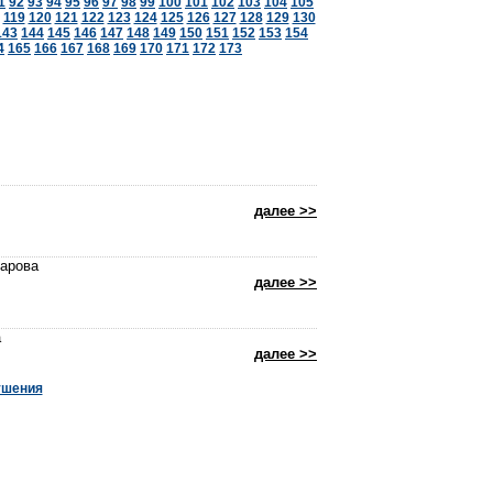
1
92
93
94
95
96
97
98
99
100
101
102
103
104
105
119
120
121
122
123
124
125
126
127
128
129
130
143
144
145
146
147
148
149
150
151
152
153
154
4
165
166
167
168
169
170
171
172
173
далее >>
марова
далее >>
а
далее >>
ушения