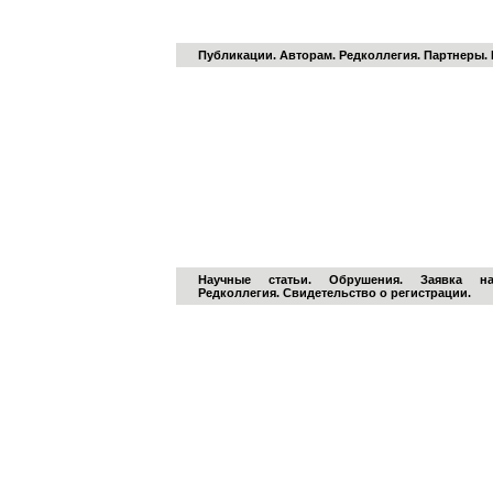
УЧЕБНО-МЕТОДИЧЕСКАЯ ЛИТЕРАТУРА
Публикации
.
Авторам
.
Редколлегия
.
Партнеры
.
ПРЕДОТВРАЩЕНИЕ АВАРИЙ
ЗДАНИЙ И СООРУЖЕНИЙ
ЭЛЕКТРОННЫЙ ЖУРНАЛ
Научные статьи
.
Обрушения
.
Заявка н
Редколлегия
.
Свидетельство о регистрации
.
ПРЕДОТВРАЩЕНИЕ АВАРИЙ
ЗДАНИЙ И СООРУЖЕНИЙ
ЕЖЕГОДНАЯ МЕЖДУНАРОДНАЯ КОНФЕРЕНЦИЯ