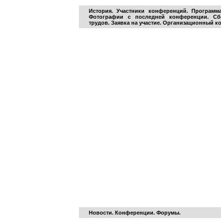
История
.
Участники конференций
.
Программ
Фотографии с последней конференции
.
Сб
трудов
.
Заявка на участие
.
Организационный ко
КОНФЕРЕНЦИИ, СЕМИНАРЫ
ВЫСТАВКИ
КОНФЕРЕНЦИИ, СЕМИНАРЫ, ВЫСТАВКИ
ТЕХНОЛОГИЧЕСКАЯ ПЛАТФОРМА
КОМПЛЕКСНАЯ БЕЗОПАСНОСТЬ ПРОМЫШЛЕНН
ЭНЕРГЕТИКИ
Новости
.
Конференции. Форумы
.