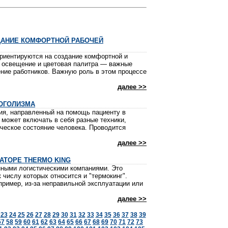
ДАНИЕ КОМФОРТНОЙ РАБОЧЕЙ
риентируются на создание комфортной и
, освещение и цветовая палитра — важные
ение работников. Важную роль в этом процессе
далее >>
ОГОЛИЗМА
ия, направленный на помощь пациенту в
 может включать в себя разные техники,
ческое состояние человека. Проводится
далее >>
АТОРЕ THERMO KING
ными логистическими компаниями. Это
числу которых относится и "термокинг".
пример, из-за неправильной эксплуатации или
далее >>
23
24
25
26
27
28
29
30
31
32
33
34
35
36
37
38
39
57
58
59
60
61
62
63
64
65
66
67
68
69
70
71
72
73