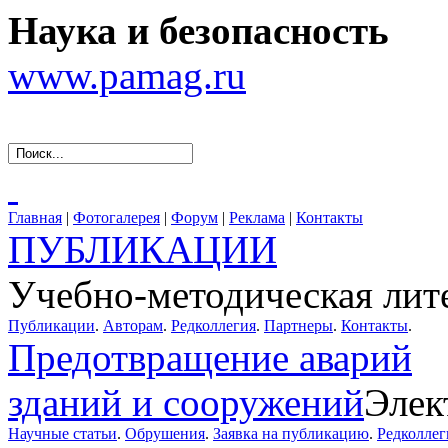
Наука и безопасность
www.pamag.ru
Главная
|
Фотогалерея
|
Форум
|
Реклама
|
Контакты
ПУБЛИКАЦИИ
Учебно-методическая лит
Публикации
.
Авторам
.
Редколлегия
.
Партнеры
.
Контакты
.
Предотвращение аварий
зданий и сооружений
Элек
Научные статьи
.
Обрушения
.
Заявка на публикацию
.
Редколлег