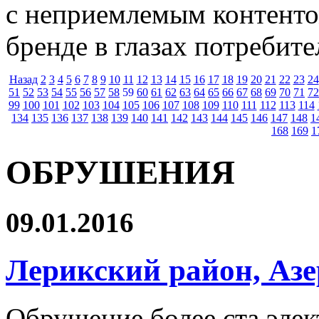
с неприемлемым контентом
бренде в глазах потребите
Назад
2
3
4
5
6
7
8
9
10
11
12
13
14
15
16
17
18
19
20
21
22
23
24
51
52
53
54
55
56
57
58
59
60
61
62
63
64
65
66
67
68
69
70
71
72
99
100
101
102
103
104
105
106
107
108
109
110
111
112
113
114
134
135
136
137
138
139
140
141
142
143
144
145
146
147
148
1
168
169
1
ОБРУШЕНИЯ
09.01.2016
Лерикский район, Аз
Обрушение более ста эле