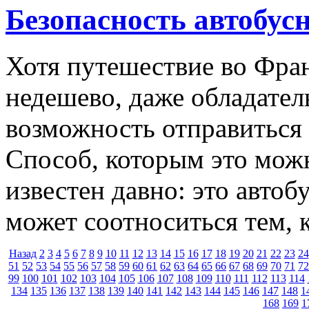
Безопасность автобус
Хотя путешествие во Фра
недешево, даже обладател
возможность отправиться 
Способ, которым это можн
известен давно: это автоб
может соотноситься тем, 
Назад
2
3
4
5
6
7
8
9
10
11
12
13
14
15
16
17
18
19
20
21
22
23
24
51
52
53
54
55
56
57
58
59
60
61
62
63
64
65
66
67
68
69
70
71
72
99
100
101
102
103
104
105
106
107
108
109
110
111
112
113
114
134
135
136
137
138
139
140
141
142
143
144
145
146
147
148
1
168
169
1