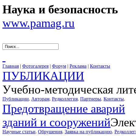
Наука и безопасность
www.pamag.ru
Главная
|
Фотогалерея
|
Форум
|
Реклама
|
Контакты
ПУБЛИКАЦИИ
Учебно-методическая лит
Публикации
.
Авторам
.
Редколлегия
.
Партнеры
.
Контакты
.
Предотвращение аварий
зданий и сооружений
Элек
Научные статьи
.
Обрушения
.
Заявка на публикацию
.
Редколлег