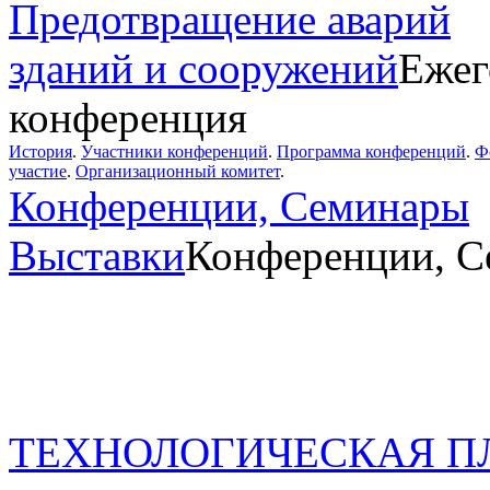
Предотвращение аварий
зданий и сооружений
Ежег
конференция
История
.
Участники конференций
.
Программа конференций
.
Ф
участие
.
Организационный комитет
.
Конференции, Семинары
Выставки
Конференции, С
ТЕХНОЛОГИЧЕСКАЯ П