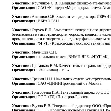
Участник:
Кругликов С.В. Кандидат физико-математичес
Организация:
ОАО «Концерн «Моринформсистема-Агат»
Участник:
Антипов С.В. Заместитель директора ИБРАЭ Р
Организация:
ИБРАЭ РАН
Участник:
Струев В.П. Заместитель генерального дире
безопасность на автотранспорте, морском, водном и жел
промышленности и энергетики», доктор физико-математи
Организация:
ФГУП «Крыловский государственный научн
Участник:
Малышев С.П.
Организация:
начальник отдела ВНМЦ ЯРБ, ФГУП «Крыло
Участник:
Цыганков В.М. Заместитель генерального ди
Организация:
ЗАО «Завод ЛИТ»
Участник:
Трекин Н.Н. Начальник отдела конструктивн
Организация:
ОАО «ЦНИИПромзданий», г.Москва
Участник:
Григорьева И.А. Генеральный директор ООО 
Организация:
ООО «ТД «Пенетрон-Россия»
Участник:
Ряузов В.В. Генеральный директор ООО «Про
Организация:
ООО «Проектно-экспертная группа КПР»