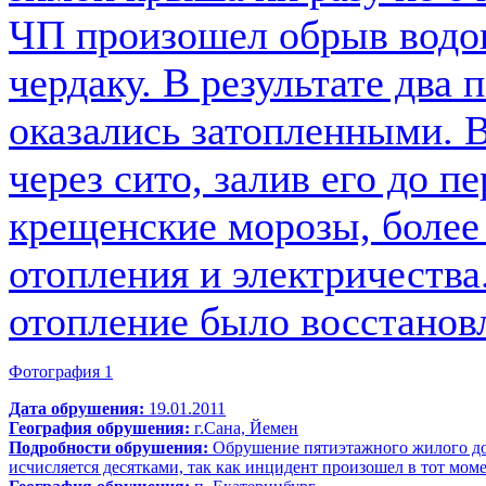
ЧП произошел обрыв водоп
чердаку. В результате два 
оказались затопленными. В
через сито, залив его до п
крещенские морозы, более 
отопления и электричества
отопление было восстанов
Фотография 1
Дата обрушения:
19.01.2011
География обрушения:
г.Сана, Йемен
Подробности обрушения:
Обрушение пятиэтажного жилого до
исчисляется десятками, так как инцидент произошел в тот моме