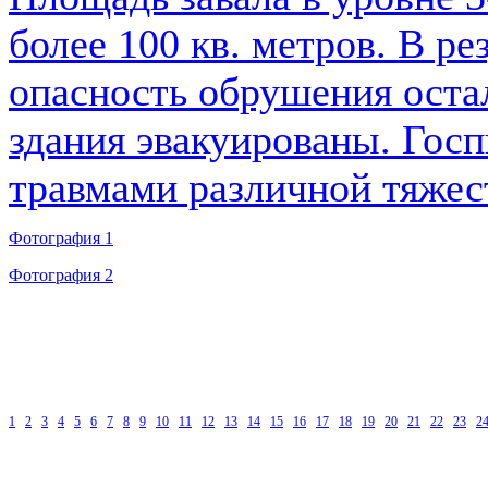
более 100 кв. метров. В ре
опасность обрушения оста
здания эвакуированы. Госп
травмами различной тяжес
Фотография 1
Фотография 2
1
2
3
4
5
6
7
8
9
10
11
12
13
14
15
16
17
18
19
20
21
22
23
2