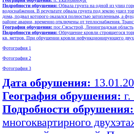
География обрушения:
п. Екатеринбург
Подробности обрушения:
Обвала грунта на одной из улиц гор
водоснабжения. В результате обвала грунта под землю ушел т
дома, подвал которого оказался полностью затопленным, а фун
районе аварии, временно отключены от теплоснабжения. Транс
География обрушения:
пос.Сясьстрой, Ленинградская область
Подробности обрушения:
Обрушение кровли строящегося торго
кв. метров. При обрушении кровли нефункционирующего двухэ
Фотография 1
Фотография 2
Фотография 3
Дата обрушения:
13.01.2
География обрушения:
г.
Подробности обрушения:
многоквартирного двухэта