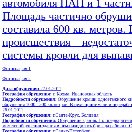
автомобиля ПАП и 1 частн
Площадь частично обруши
составила 600 кв. метров.
происшествия – недостато
системы кровли для выпав
Фотография 1
Фотография 2
Дата обрушения:
27.01.2011
География обрушения:
г. Кохма, Ивановская область
Подробности обрушения:
Обрушение крыши одноэтажного кир
обрушения 1000-1200 кв.метров. В цехе принимали и перераба
26.01.2011
География обрушения:
г.Санта-Крус, Боливия
Подробности обрушения:
Обрушение здания. По предварител
момент обрушения здания в нем находилась бригада рабочих. О
География обрушения:
г.Санкт-Петербург